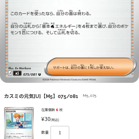
カスミの元気[U]【M5】075/081
M5_075
在庫個数
6
枚
¥30
(税込)
数量