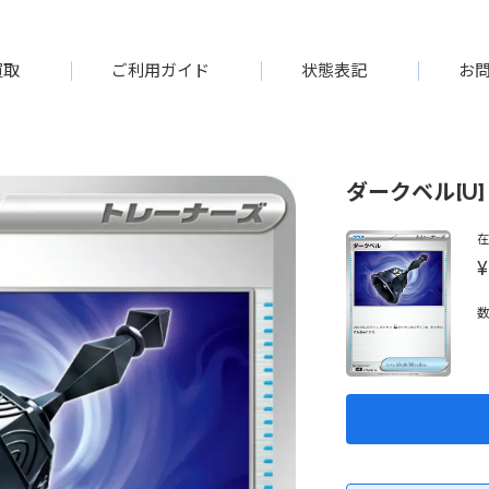
買取
ご利用ガイド
状態表記
お
ダークベル[U]【
¥