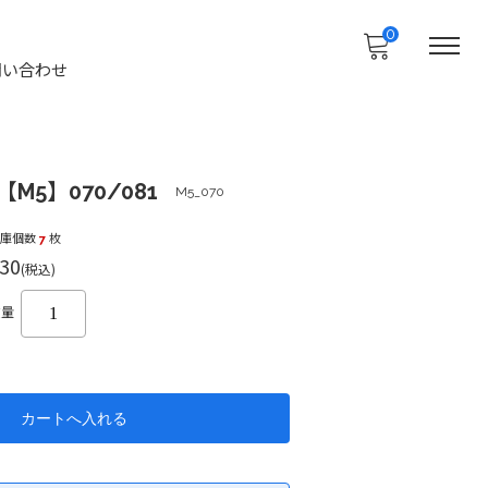
0
問い合わせ
M5】070/081
M5_070
在庫個数
7
枚
30
(税込)
数量