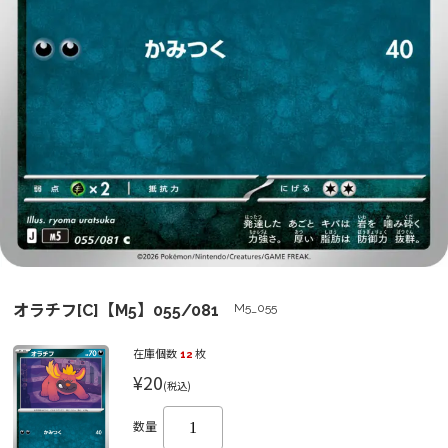
オラチフ[C]【M5】055/081
M5_055
在庫個数
12
枚
¥20
(税込)
数量