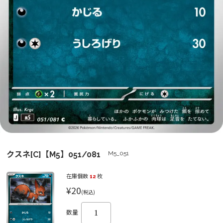
クスネ[C]【M5】051/081
M5_051
在庫個数
12
枚
¥20
(税込)
数量