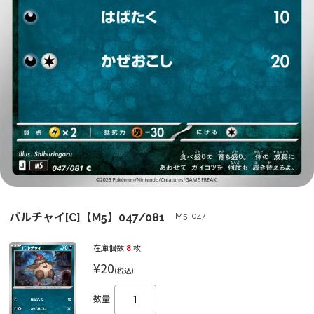
バルチャイ[C]【M5】047/081
M5_047
在庫個数
8
枚
¥20
(税込)
数量