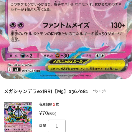
メガシャンデラex[RR]【M5】036/081
M5_036
在庫個数
3
枚
¥70
(税込)
数量