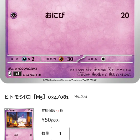
ヒトモシ[C]【M5】034/081
M5_034
在庫個数
9
枚
¥50
(税込)
数量