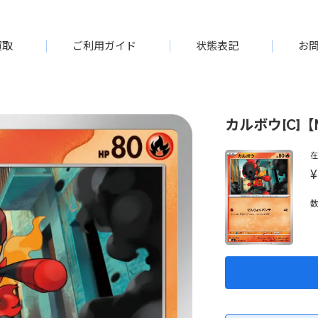
買取
ご利用ガイド
状態表記
お
カルボウ[C]【M
¥