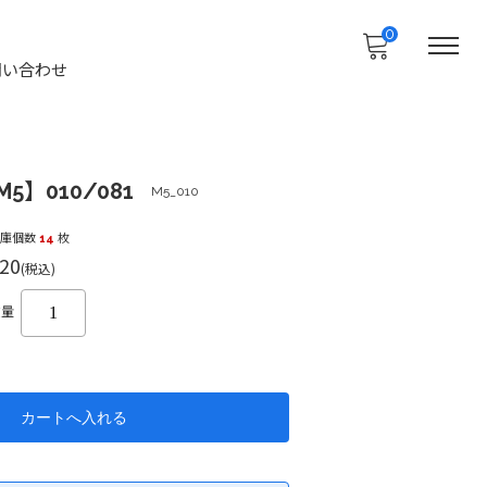
0
問い合わせ
5】010/081
M5_010
在庫個数
14
枚
20
(税込)
数量