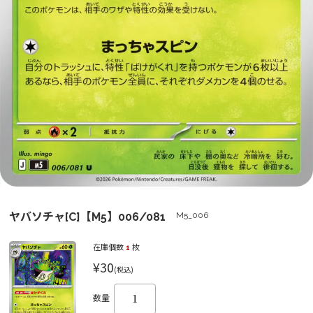
ヤバソチャ[C]【M5】006/081
M5_006
在庫個数
1
枚
¥30
(税込)
数量