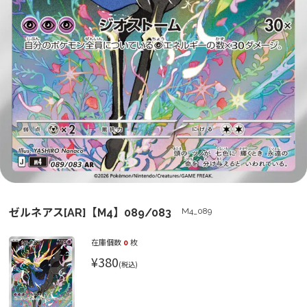
ゼルネアス[AR]【M4】089/083
M4_089
在庫個数
0
枚
¥380
(税込)