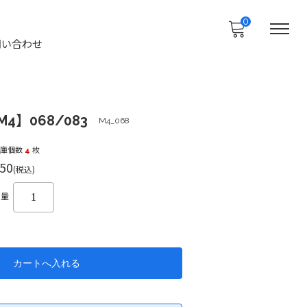
0
問い合わせ
4】068/083
M4_068
在庫個数
4
枚
50
(税込)
数量