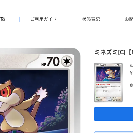
買取
ご利用ガイド
状態表記
お
ミネズミ[C]【M
¥