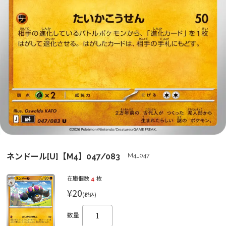
ネンドール[U]【M4】047/083
M4_047
在庫個数
4
枚
¥20
(税込)
数量