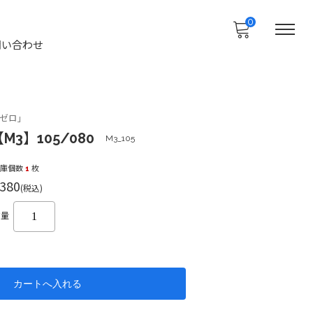
0
問い合わせ
ゼロ」
M3】105/080
M3_105
在庫個数
1
枚
380
(税込)
数量