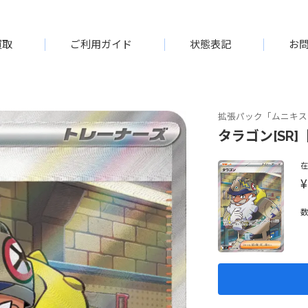
買取
ご利用ガイド
状態表記
お
拡張パック「ムニキス
タラゴン[SR]【
¥