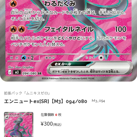
拡張パック「ムニキスゼロ」
エンニュートex[SR]【M3】094/080
M3_094
在庫個数
0
枚
¥300
(税込)