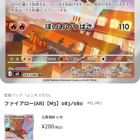
拡張パック「ムニキスゼロ」
ファイアロー[AR]【M3】083/080
M3_083
在庫個数
0
枚
¥280
(税込)