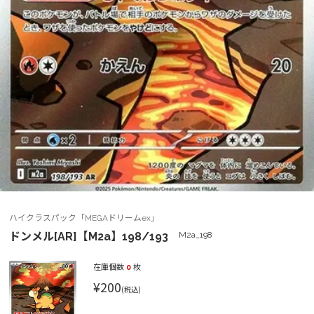
ハイクラスパック「MEGAドリームex」
ドンメル[AR]【M2a】198/193
M2a_198
在庫個数
0
枚
¥200
(税込)