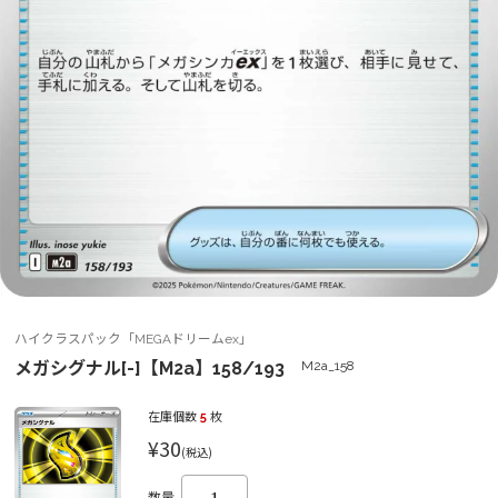
ハイクラスパック「MEGAドリームex」
メガシグナル[-]【M2a】158/193
M2a_158
在庫個数
5
枚
¥30
(税込)
数量