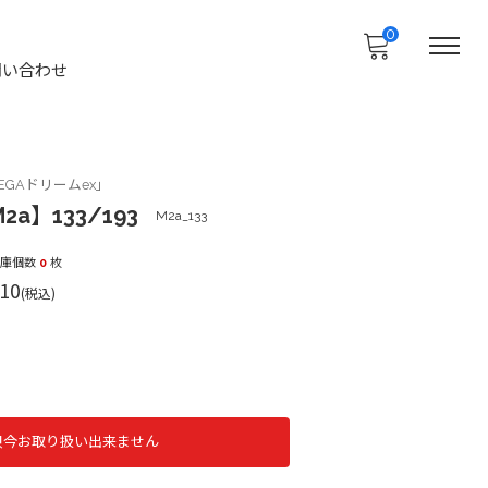
0
問い合わせ
GAドリームex」
2a】133/193
M2a_133
在庫個数
0
枚
10
(税込)
只今お取り扱い出来ません