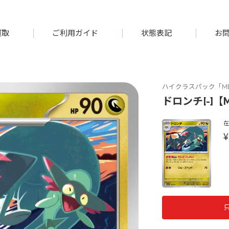
買取
ご利用ガイド
状態表記
お
ハイクラスパック「ME
ドロンチ[-]【M
¥