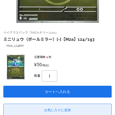
ハイクラスパック「MEGAドリームex」
ミニリュウ（ボールミラー）[-]【M2a】124/193
M2a_124BM
在庫個数
2
枚
¥50
(税込)
数量