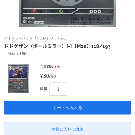
ハイクラスパック「MEGAドリームex」
ドドゲザン（ボールミラー）[-]【M2a】118/193
M2a_118BM
在庫個数
2
枚
¥30
(税込)
数量