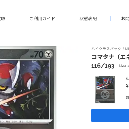
買取
ご利用ガイド
状態表記
お
ハイクラスパック「ME
コマタナ（エネ
116/193
M2a_
¥