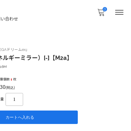
0
問い合わせ
GAドリームex」
ルギーミラー）[-]【M2a】
116M
在庫個数
1
枚
30
(税込)
数量