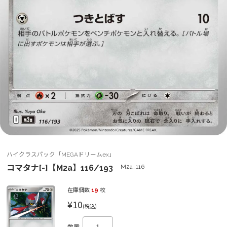
ハイクラスパック「MEGAドリームex」
コマタナ[-]【M2a】116/193
M2a_116
在庫個数
19
枚
¥10
(税込)
数量