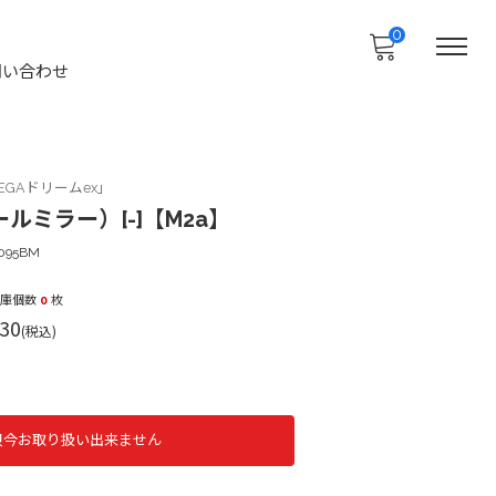
0
問い合わせ
GAドリームex」
ルミラー）[-]【M2a】
095BM
在庫個数
0
枚
30
(税込)
只今お取り扱い出来ません