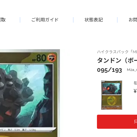
買取
ご利用ガイド
状態表記
お
ハイクラスパック「ME
タンドン（ボー
095/193
M2a_
¥