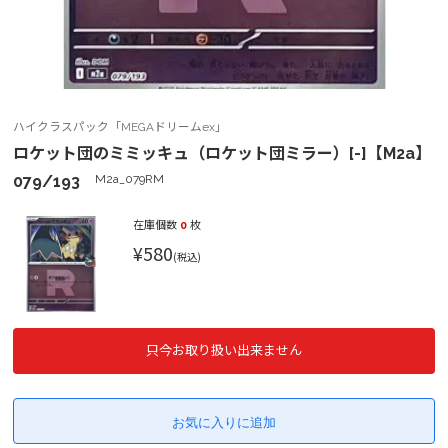
ハイクラスパック「MEGAドリームex」
ロケット団のミミッキュ（ロケット団ミラー）[-]【M2a】
079/193
M2a_079RM
在庫個数
0
枚
¥580
(税込)
只今お取り扱い出来ません