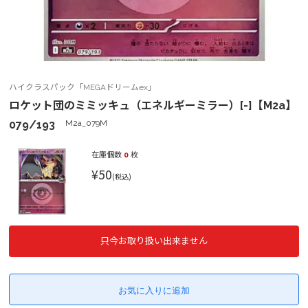
ハイクラスパック「MEGAドリームex」
ロケット団のミミッキュ（エネルギーミラー）[-]【M2a】
079/193
M2a_079M
在庫個数
0
枚
¥50
(税込)
只今お取り扱い出来ません