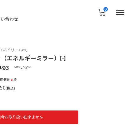
0
問い合わせ
GAドリームex」
（エネルギーミラー）[-]
193
M2a_039M
在庫個数
0
枚
50
(税込)
只今お取り扱い出来ません