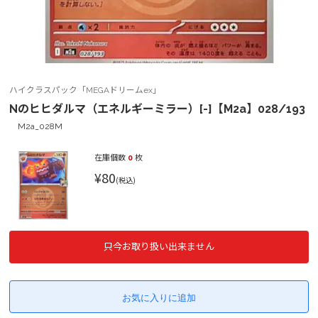
ハイクラスパック「MEGAドリームex」
Nのヒヒダルマ（エネルギーミラー）[-]【M2a】028/193
M2a_028M
在庫個数
0
枚
¥80
(税込)
只今お取り扱い出来ません