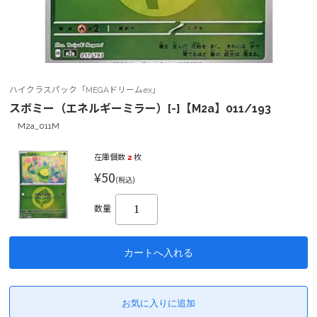
ハイクラスパック「MEGAドリームex」
スボミー（エネルギーミラー）[-]【M2a】011/193
M2a_011M
在庫個数
2
枚
¥50
(税込)
数量