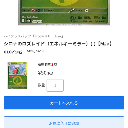
ハイクラスパック「MEGAドリームex」
シロナのロズレイド（エネルギーミラー）[-]【M2a】
010/193
M2a_010M
在庫個数
3
枚
¥50
(税込)
数量