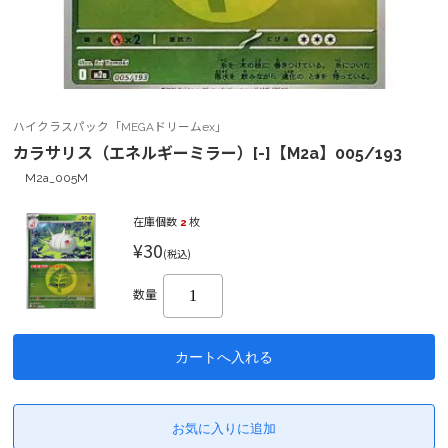
ハイクラスパック「MEGAドリームex」
カラサリス（エネルギーミラー）[-]【M2a】005/193
M2a_005M
在庫個数
2
枚
¥30
(税込)
数量