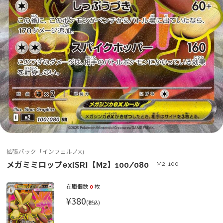
拡張パック「インフェルノX」
メガミミロップex[SR]【M2】100/080
M2_100
在庫個数
0
枚
¥380
(税込)