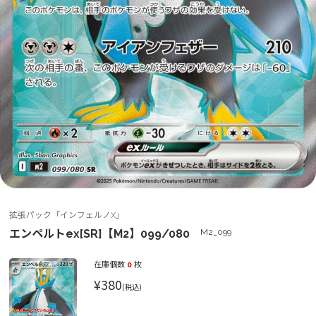
拡張パック「インフェルノX」
エンペルトex[SR]【M2】099/080
M2_099
在庫個数
0
枚
¥380
(税込)