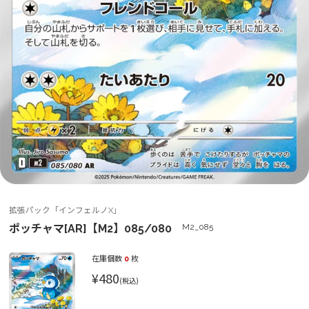
拡張パック「インフェルノX」
ポッチャマ[AR]【M2】085/080
M2_085
在庫個数
0
枚
¥480
(税込)