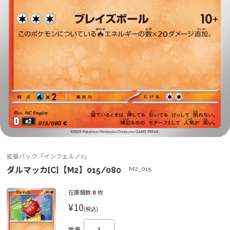
拡張パック「インフェルノX」
ダルマッカ[C]【M2】015/080
M2_015
在庫個数
8
枚
¥10
(税込)
数量