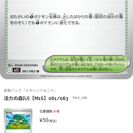
拡張パック「メガシンフォニア」
活力の森[U]【M1S】061/063
M1S_061
在庫個数
0
枚
¥50
(税込)