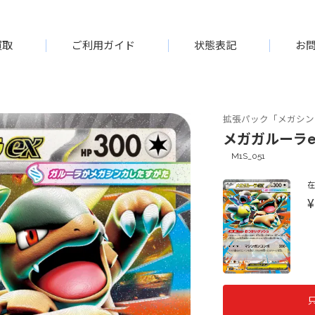
買取
ご利用ガイド
状態表記
お
拡張パック「メガシン
メガガルーラex[
M1S_051
¥