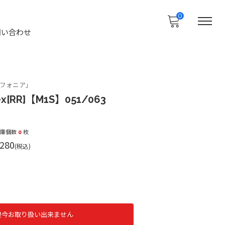
0
問い合わせ
フォニア」
RR]【M1S】051/063
在庫個数
0
枚
280
(税込)
只今お取り扱い出来ません