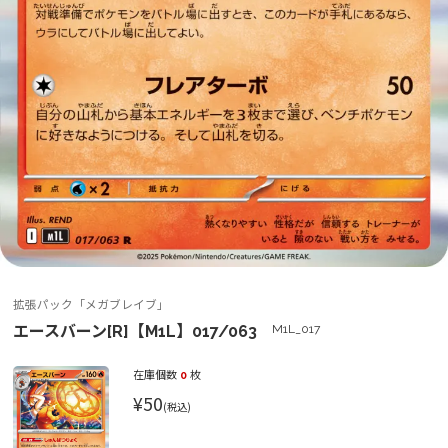
拡張パック「メガブレイブ」
エースバーン[R]【M1L】017/063
M1L_017
在庫個数
0
枚
¥50
(税込)