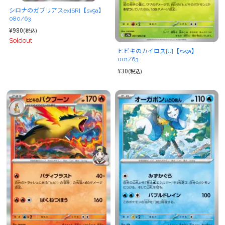
シロナのガブリアスex[SR]【sv9a】
080/63
¥980
(税込)
Soldout
ヒビキのカイロス[U]【sv9a】
001/63
¥30
(税込)