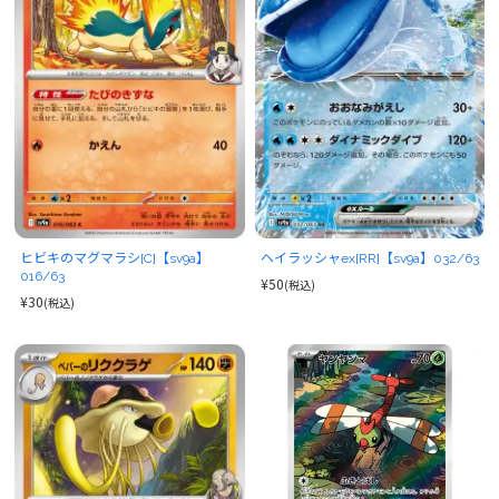
ヒビキのマグマラシ[C]【sv9a】
ヘイラッシャex[RR]【sv9a】032/63
016/63
¥50
(税込)
¥30
(税込)