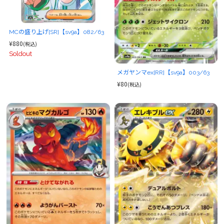
MCの盛り上げ[SR]【sv9a】082/63
¥880
(税込)
Soldout
メガヤンマex[RR]【sv9a】003/63
¥80
(税込)