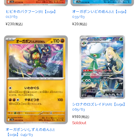
ヒビキのバクフーン[R]【sv9a】
オーガポンいどのめん[U]【sv9a】
017/63
033/63
¥230
¥20
(税込)
(税込)
シロナのロズレイド[AR]【sv9a】
065/63
¥980
(税込)
Soldout
オーガポンいしずえのめん[U]
【sv9a】049/63