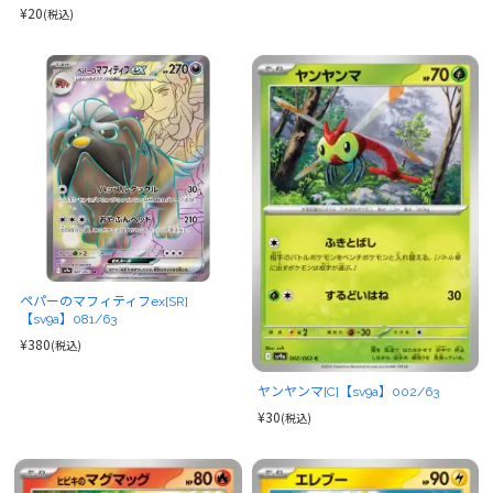
¥20
(税込)
ペパーのマフィティフex[SR]
【sv9a】081/63
¥380
(税込)
ヤンヤンマ[C]【sv9a】002/63
¥30
(税込)