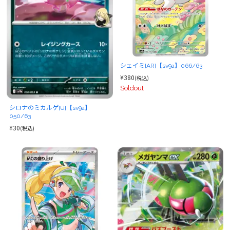
シェイミ[AR]【sv9a】066/63
¥380
(税込)
Soldout
シロナのミカルゲ[U]【sv9a】
050/63
¥30
(税込)