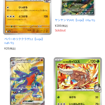
ヤンヤンマ[AR]【sv9a】064/63
¥280
(税込)
Soldout
ペパーのリククラゲ[U]【sv9a】
048/63
¥20
(税込)