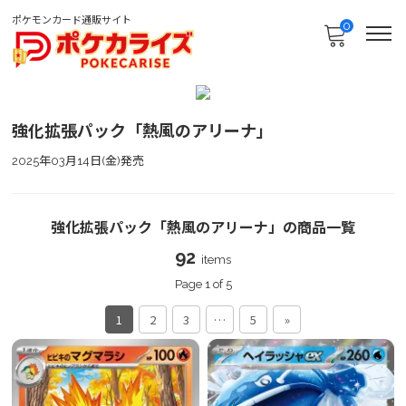
ポケモンカード通販サイト
0
強化拡張パック「熱風のアリーナ」
2025年03月14日(金)発売
強化拡張パック「熱風のアリーナ」の商品一覧
92
items
Page 1 of 5
1
2
3
…
5
»