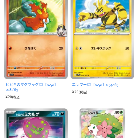
ヒビキのマグマッグ[C]【sv9a】
エレブー[C]【sv9a】034/63
018/63
¥20
(税込)
¥20
(税込)