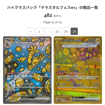
ハイクラスパック「テラスタルフェスex」の商品一覧
482
items
Page 25 of 25
«
1
…
23
24
25