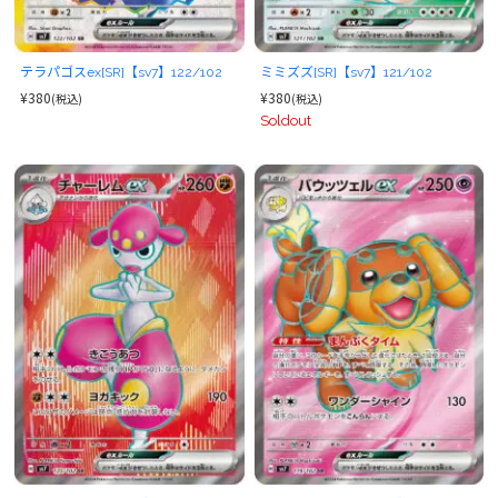
テラパゴスex[SR]【sv7】122/102
ミミズズ[SR]【sv7】121/102
¥380
¥380
(税込)
(税込)
Soldout