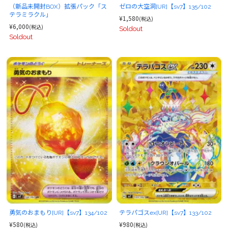
（新品未開封BOX）拡張パック「ス
ゼロの大空洞[UR]【sv7】135/102
テラミラクル」
¥1,580
(税込)
¥6,000
(税込)
Soldout
Soldout
勇気のおまもり[UR]【sv7】134/102
テラパゴスex[UR]【sv7】133/102
¥580
¥980
(税込)
(税込)