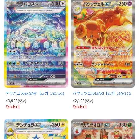
テラパゴスex[SAR]【sv7】130/102
バウッツェル[SAR]【sv7】129/102
¥3,980
¥2,180
(税込)
(税込)
Soldout
Soldout