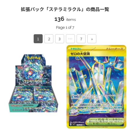
拡張パック「ステラミラクル」の商品一覧
136
items
Page 1 of 7
1
2
3
…
7
»