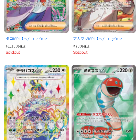
タロ[SR]【sv7】124/102
アカマツ[SR]【sv7】123/102
¥1,180
¥780
(税込)
(税込)
Soldout
Soldout